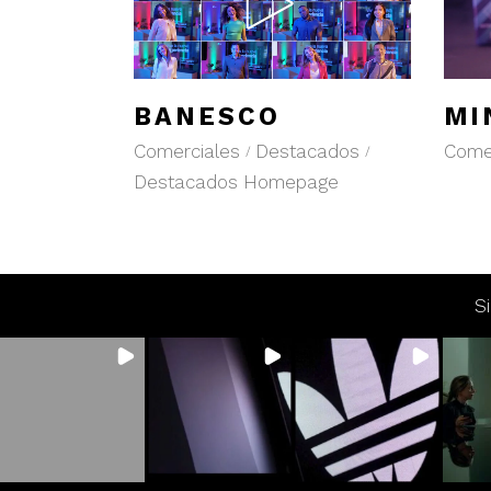
BANESCO
MI
Comerciales
Destacados
Come
Destacados Homepage
S