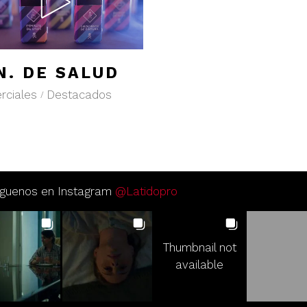
N. DE SALUD
rciales
Destacados
iguenos en Instagram
@Latidopro
Thumbnail not
available