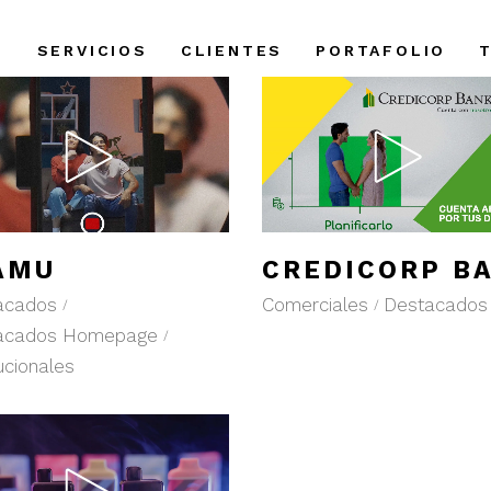
S
SERVICIOS
CLIENTES
PORTAFOLIO
AMU
CREDICORP B
acados
Comerciales
Destacados
acados Homepage
tucionales