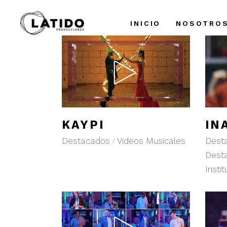
INICIO
NOSOTRO
KAYPI
IN
Destacados
Videos Musicales
Dest
Dest
Insti